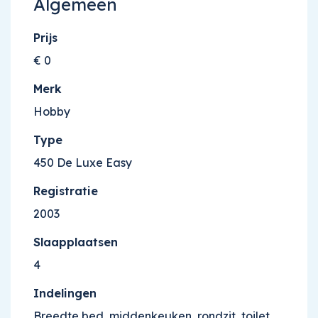
Algemeen
Prijs
€ 0
Merk
Hobby
Type
450 De Luxe Easy
Registratie
2003
Slaapplaatsen
4
Indelingen
Breedte bed, middenkeuken, rondzit, toilet