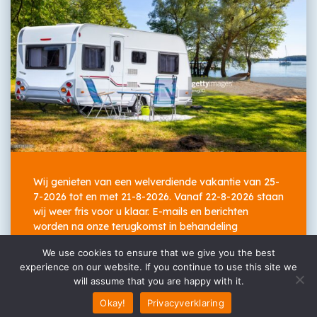
Bereikbaar op werkdagen vanaf 16.30, op zaterdagen vanaf
09.00. Via WhatsApp altijd bereikbaar
Algemene voorwaarden
Privacyverklaring
Cookieverklaring
KvK:
87901846
Wij genieten van een welverdiende vakantie van 25-
7-2026 tot en met 21-8-2026. Vanaf 22-8-2026 staan
BTW:
NL 8644 42 622 B01
wij weer fris voor u klaar. E-mails en berichten
worden na onze terugkomst in behandeling
IBAN:
NL 97 INGB 0398 5228 71
genomen.
We use cookies to ensure that we give you the best
experience on our website. If you continue to use this site we
© 2026 Copyright Gean Caravans
will assume that you are happy with it.
Proudly built by Koditt
Okay!
Privacyverklaring