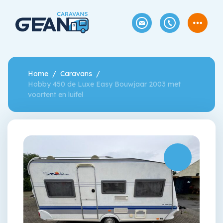
Home
Caravans
Hobby 450 de Luxe Easy Bouwjaar 2003 met
voortent en luifel